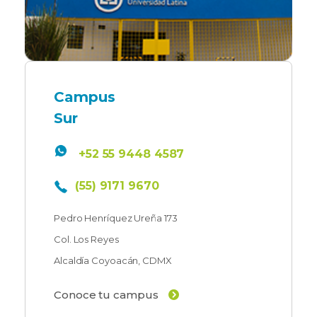
Campus
Sur
+52 55 9448 4587
(55) 9171 9670
Pedro Henríquez Ureña 173
Col. Los Reyes
Alcaldía Coyoacán, CDMX
Conoce tu campus