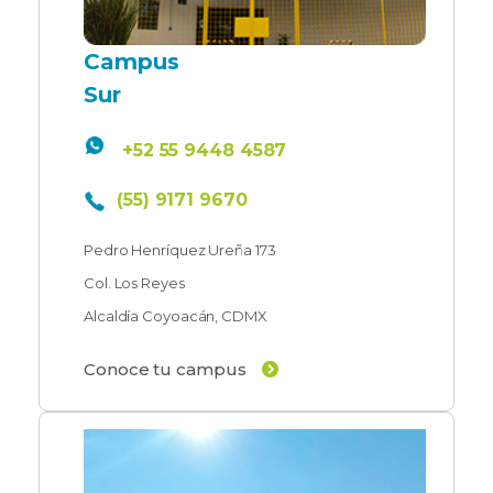
Campus
Sur
+52 55 9448 4587
(55) 9171 9670
Pedro Henríquez Ureña 173
Col. Los Reyes
Alcaldía Coyoacán, CDMX
Conoce tu campus