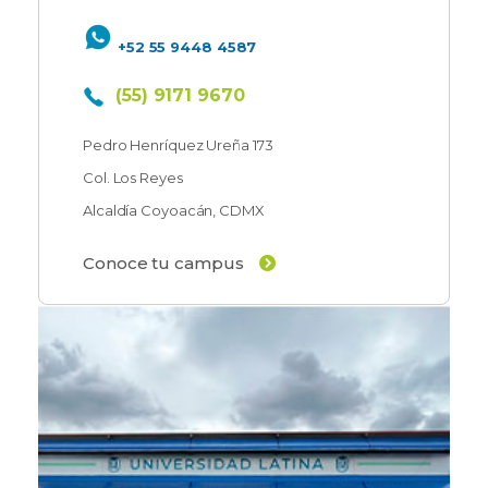
+52 55 9448 4587
(55) 9171 9670
Pedro Henríquez Ureña 173
Col. Los Reyes
Alcaldía Coyoacán, CDMX
Conoce tu campus