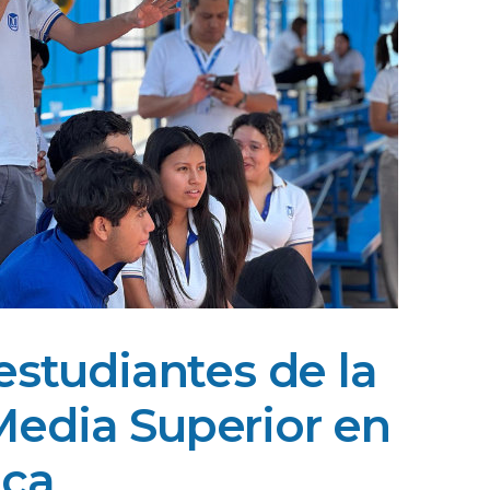
estudiantes de la
edia Superior en
aca