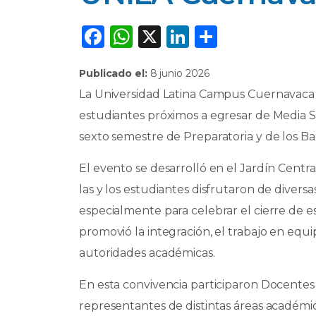
F
W
X
Li
C
a
h
n
o
Publicado el:
8 junio 2026
c
a
k
m
La Universidad Latina Campus Cuernavaca 
e
ts
e
p
estudiantes próximos a egresar de Media S
b
A
dI
ar
sexto semestre de Preparatoria y de los B
o
p
n
ti
o
p
r
El evento se desarrolló en el Jardín Centra
k
las y los estudiantes disfrutaron de divers
especialmente para celebrar el cierre de 
promovió la integración, el trabajo en equi
autoridades académicas.
En esta convivencia participaron Docentes 
representantes de distintas áreas académic