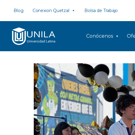
Saltar
Blog
Conexion Quetzal
Bolsa de Trabajo
al
contenido
Conócenos
Ofe