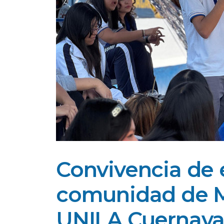
Convivencia de 
comunidad de M
UNILA Cuernav