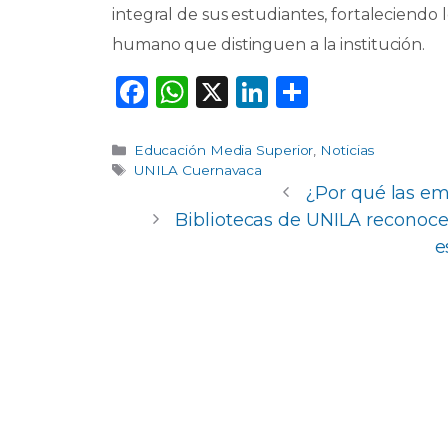
integral de sus estudiantes, fortaleciendo 
humano que distinguen a la institución.
F
W
X
Li
C
a
h
n
o
c
a
k
m
Categorías
Educación Media Superior
,
Noticias
Etiquetas
UNILA Cuernavaca
e
ts
e
p
¿Por qué las em
b
A
dI
ar
Bibliotecas de UNILA reconoce
o
p
n
ti
e
o
p
r
k