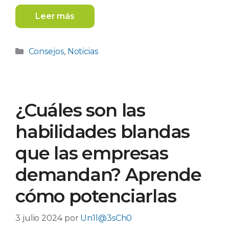
Leer más
Categorías
Consejos
,
Noticias
¿Cuáles son las
habilidades blandas
que las empresas
demandan? Aprende
cómo potenciarlas
3 julio 2024
por
Un1l@3sCh0