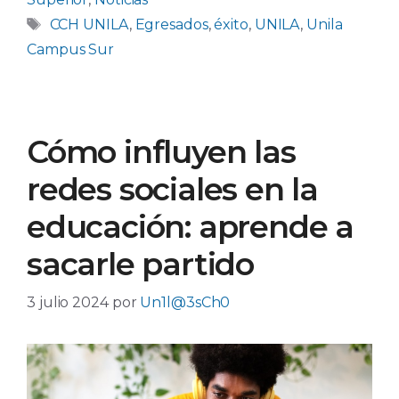
Etiquetas
CCH UNILA
,
Egresados
,
éxito
,
UNILA
,
Unila
Campus Sur
Cómo influyen las
redes sociales en la
educación: aprende a
sacarle partido
3 julio 2024
por
Un1l@3sCh0