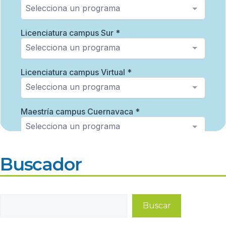
Buscador
Buscar
Buscar