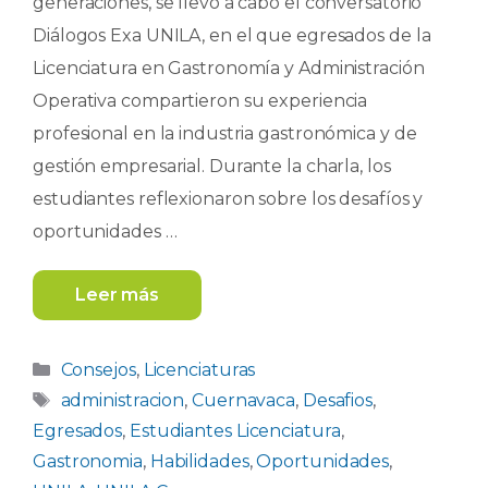
generaciones, se llevó a cabo el conversatorio
Diálogos Exa UNILA, en el que egresados de la
Licenciatura en Gastronomía y Administración
Operativa compartieron su experiencia
profesional en la industria gastronómica y de
gestión empresarial. Durante la charla, los
estudiantes reflexionaron sobre los desafíos y
oportunidades …
Leer más
Categorías
Consejos
,
Licenciaturas
Etiquetas
administracion
,
Cuernavaca
,
Desafios
,
Egresados
,
Estudiantes Licenciatura
,
Gastronomia
,
Habilidades
,
Oportunidades
,