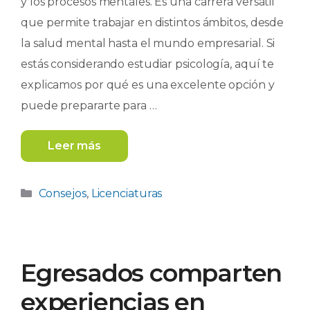
y los procesos mentales. Es una carrera versátil
que permite trabajar en distintos ámbitos, desde
la salud mental hasta el mundo empresarial. Si
estás considerando estudiar psicología, aquí te
explicamos por qué es una excelente opción y
puede prepararte para …
Leer más
Categorías
Consejos
,
Licenciaturas
Egresados comparten
experiencias en