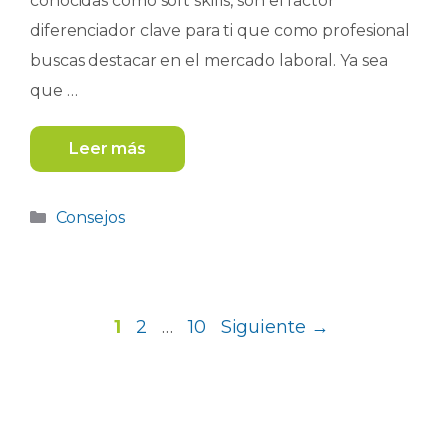
conocidas como soft skills, son el factor
diferenciador clave para ti que como profesional
buscas destacar en el mercado laboral. Ya sea
que …
Leer más
Categorías
Consejos
Página
Página
Página
1
2
…
10
Siguiente
→