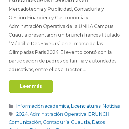
Estudiantes de las Licenciaturas en
Mercadotecnia y Publicidad, Contaduría y
Gestión Financiera y Gastronomía y
Administración Operativa de la UNILA Campus
Cuautla presentaron un brunch francés titulado
“Médaille Des Saveurs” en el marco de las
Olimpiadas Paris 2024. El evento contó con la
participación de padres de familia y autoridades
educativas, entre ellos el Rector …
Leer más
Categorías
Información académica
,
Licenciaturas
,
Noticias
Etiquetas
2024
,
Administración Operativa
,
BRUNCH
,
Comunicación
,
Contaduría
,
Cuautla
,
Datos