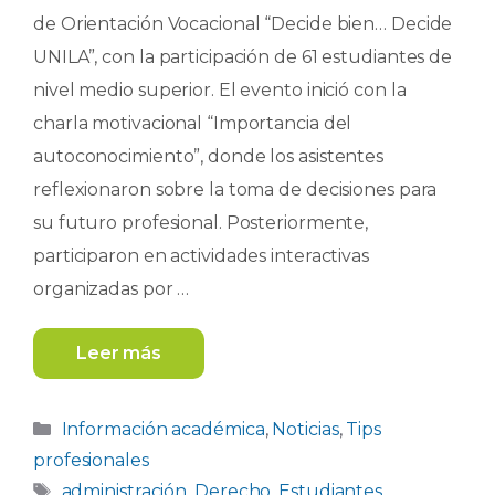
de Orientación Vocacional “Decide bien… Decide
UNILA”, con la participación de 61 estudiantes de
nivel medio superior. El evento inició con la
charla motivacional “Importancia del
autoconocimiento”, donde los asistentes
reflexionaron sobre la toma de decisiones para
su futuro profesional. Posteriormente,
participaron en actividades interactivas
organizadas por …
Leer más
Categorías
Información académica
,
Noticias
,
Tips
profesionales
Etiquetas
administración
,
Derecho
,
Estudiantes
,