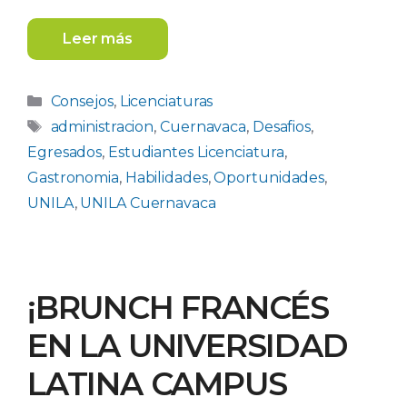
Leer más
Categorías
Consejos
,
Licenciaturas
Etiquetas
administracion
,
Cuernavaca
,
Desafios
,
Egresados
,
Estudiantes Licenciatura
,
Gastronomia
,
Habilidades
,
Oportunidades
,
UNILA
,
UNILA Cuernavaca
¡BRUNCH FRANCÉS
EN LA UNIVERSIDAD
LATINA CAMPUS