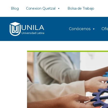
Saltar
Blog
Conexion Quetzal
Bolsa de Trabajo
al
contenido
Conócenos
Ofe