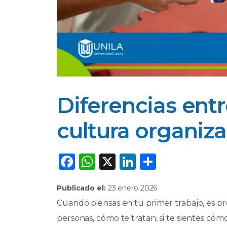
Diferencias entr
cultura organiza
F
W
X
Li
C
a
h
n
o
Publicado el:
23 enero 2026
c
a
k
m
Cuando piensas en tu primer trabajo, es pr
e
ts
e
p
personas, cómo te tratan, si te sientes cóm
b
A
dI
ar