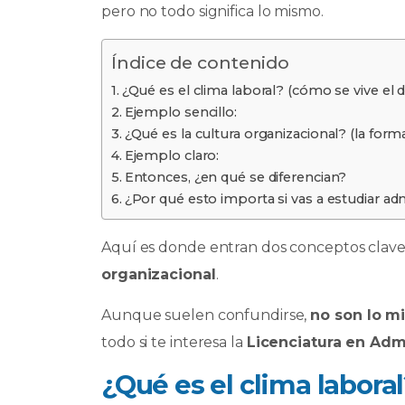
pero no todo significa lo mismo.
o
p
n
ti
o
p
r
Índice de contenido
k
¿Qué es el clima laboral? (cómo se vive el dí
Ejemplo sencillo:
¿Qué es la cultura organizacional? (la for
Ejemplo claro:
Entonces, ¿en qué se diferencian?
¿Por qué esto importa si vas a estudiar ad
Aquí es donde entran dos conceptos clave
organizacional
.
Aunque suelen confundirse,
no son lo m
todo si te interesa la
Licenciatura en Admi
¿Qué es el clima laboral