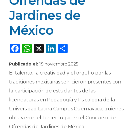
Ofrendas de
Jardines de
México
F
W
X
Li
C
a
h
n
o
Publicado el:
19 noviembre 2025
c
a
k
m
El talento, la creatividad y el orgullo por las
e
ts
e
p
tradiciones mexicanas se hicieron presentes con
b
A
dI
ar
la participación de estudiantes de las
o
p
n
ti
licenciaturas en Pedagogía y Psicología de la
o
p
r
Universidad Latina Campus Cuernavaca, quienes
k
obtuvieron el tercer lugar en el Concurso de
Ofrendas de Jardines de México.