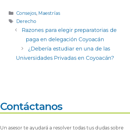
a
h
n
o
c
a
k
m
Categorías
Consejos
,
Maestrías
e
ts
e
p
Etiquetas
Derecho
b
A
dI
ar
Razones para elegir preparatorias de
o
p
n
ti
paga en delegación Coyoacán
o
p
r
¿Debería estudiar en una de las
k
Universidades Privadas en Coyoacán?
Contáctanos
Un asesor te ayudará a resolver todas tus dudas sobre