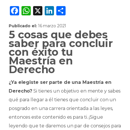
F
W
X
Li
C
a
h
n
o
Publicado el:
16 marzo 2021
c
a
k
m
5 cosas que debes
e
ts
e
p
saber para concluir
b
A
dI
ar
con éxito tu
o
p
n
ti
Maestría en
o
p
r
Derecho
k
¿Ya elegiste ser parte de una
Maestría en
Derecho
?
Si tienes un objetivo en mente y sabes
qué para llegar a él tienes que concluir con un
posgrado en una carrera orientada a las leyes,
entonces este contenido es para ti. ¡Sigue
leyendo que te daremos un par de consejos para