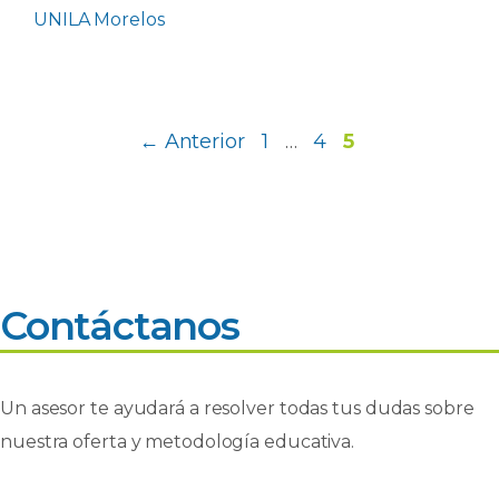
UNILA Morelos
Página
Página
Página
←
Anterior
1
…
4
5
Contáctanos
Un asesor te ayudará a resolver todas tus dudas sobre
nuestra oferta y metodología educativa.