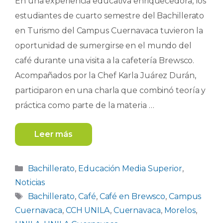
En una experiencia educativa enriquecedora, los
estudiantes de cuarto semestre del Bachillerato
en Turismo del Campus Cuernavaca tuvieron la
oportunidad de sumergirse en el mundo del
café durante una visita a la cafetería Brewsco.
Acompañados por la Chef Karla Juárez Durán,
participaron en una charla que combinó teoría y
práctica como parte de la materia …
Leer más
Categorías
Bachillerato
,
Educación Media Superior
,
Noticias
Etiquetas
Bachillerato
,
Café
,
Café en Brewsco
,
Campus
Cuernavaca
,
CCH UNILA
,
Cuernavaca
,
Morelos
,