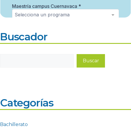
Buscador
Buscar
Buscar
Categorías
Bachillerato