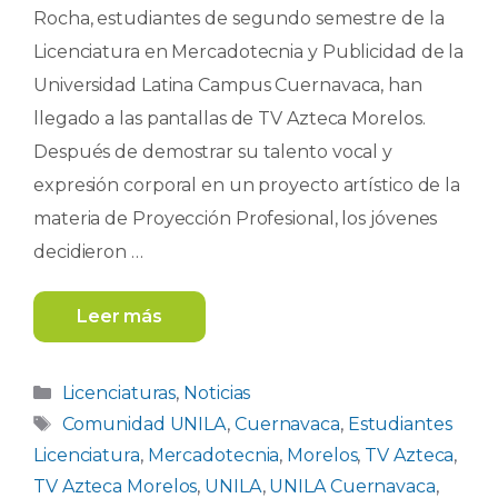
Rocha, estudiantes de segundo semestre de la
Licenciatura en Mercadotecnia y Publicidad de la
Universidad Latina Campus Cuernavaca, han
llegado a las pantallas de TV Azteca Morelos.
Después de demostrar su talento vocal y
expresión corporal en un proyecto artístico de la
materia de Proyección Profesional, los jóvenes
decidieron …
Leer más
Categorías
Licenciaturas
,
Noticias
Etiquetas
Comunidad UNILA
,
Cuernavaca
,
Estudiantes
Licenciatura
,
Mercadotecnia
,
Morelos
,
TV Azteca
,
TV Azteca Morelos
,
UNILA
,
UNILA Cuernavaca
,