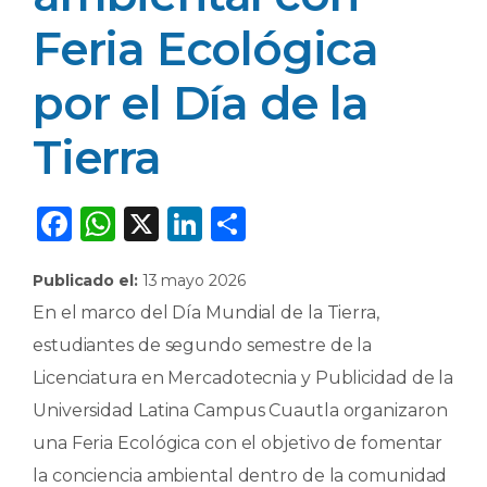
Feria Ecológica
por el Día de la
Tierra
F
W
X
Li
C
a
h
n
o
Publicado el:
13 mayo 2026
c
a
k
m
En el marco del Día Mundial de la Tierra,
e
ts
e
p
estudiantes de segundo semestre de la
b
A
dI
ar
Licenciatura en Mercadotecnia y Publicidad de la
o
p
n
ti
Universidad Latina Campus Cuautla organizaron
o
p
r
una Feria Ecológica con el objetivo de fomentar
k
la conciencia ambiental dentro de la comunidad