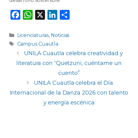
desarrollo sostenible.
F
W
X
Li
C
a
h
n
o
c
a
k
m
Categorías
Licenciaturas
,
Noticias
e
ts
e
p
Etiquetas
Campus Cuautla
b
A
dI
ar
UNILA Cuautla celebra creatividad y
o
p
n
ti
literatura con “Quetzuni, cuéntame un
o
p
r
cuento”
k
UNILA Cuautla celebra el Día
Internacional de la Danza 2026 con talento
y energía escénica