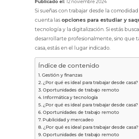
Publicado el:
12 noviembre 2024
c
a
k
m
Si sueñas con trabajar desde la comodidad
e
ts
e
p
cuenta las
opciones para estudiar y sa
b
A
dI
ar
tecnología y la digitalización. Si estás bu
o
p
n
ti
desarrollarte profesionalmente, sino que t
o
p
r
casa, estás en el lugar indicado.
k
Índice de contenido
Gestión y finanzas
¿Por qué es ideal para trabajar desde casa?
Oportunidades de trabajo remoto
Informática y tecnología
¿Por qué es ideal para trabajar desde casa?
Oportunidades de trabajo remoto
Publicidad y mercadeo
¿Por qué es ideal para trabajar desde casa?
Oportunidades de trabajo remoto