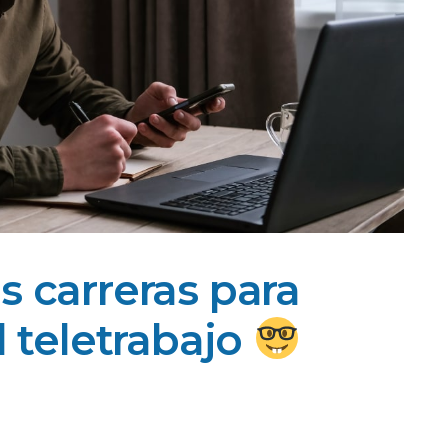
s carreras para
l teletrabajo