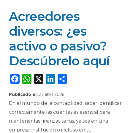
Acreedores
diversos: ¿es
activo o pasivo?
Descúbrelo aquí
F
W
X
Li
C
a
h
n
o
Publicado el:
27 abril 2026
c
a
k
m
En el mundo de la contabilidad, saber identificar
e
ts
e
p
correctamente las cuentas es esencial para
b
A
dI
ar
mantener las finanzas sanas, ya sea en una
o
p
n
ti
empresa, institución o incluso en tu