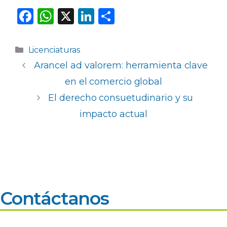
F
W
X
Li
C
a
h
n
o
c
a
k
m
Categorías
Licenciaturas
e
ts
e
p
Arancel ad valorem: herramienta clave
b
A
dI
ar
en el comercio global
o
p
n
ti
El derecho consuetudinario y su
o
p
r
impacto actual
k
Contáctanos