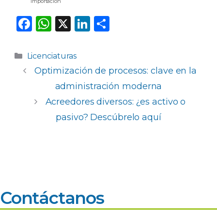
importacion
F
W
X
Li
C
a
h
n
o
c
a
k
m
Categorías
Licenciaturas
e
ts
e
p
Optimización de procesos: clave en la
b
A
dI
ar
administración moderna
o
p
n
ti
Acreedores diversos: ¿es activo o
o
p
r
pasivo? Descúbrelo aquí
k
Contáctanos