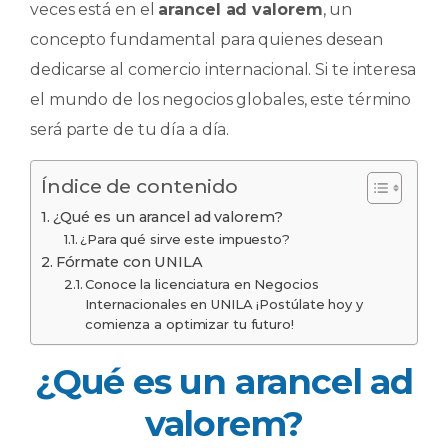
veces está en el
arancel ad valorem
, un
o
p
n
ti
concepto fundamental para quienes desean
o
p
r
dedicarse al comercio internacional. Si te interesa
k
el mundo de los negocios globales, este término
será parte de tu día a día.
Índice de contenido
¿Qué es un arancel ad valorem?
¿Para qué sirve este impuesto?
Fórmate con UNILA
Conoce la licenciatura en Negocios
Internacionales en UNILA ¡Postúlate hoy y
comienza a optimizar tu futuro!
¿Qué es un arancel ad
valorem?