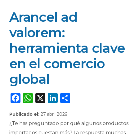
Arancel ad
valorem:
herramienta clave
en el comercio
global
F
W
X
Li
C
a
h
n
o
Publicado el:
27 abril 2026
c
a
k
m
¿Te has preguntado por qué algunos productos
e
ts
e
p
importados cuestan más? La respuesta muchas
b
A
dI
ar