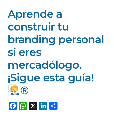
Aprende a
construir tu
branding personal
si eres
mercadólogo.
¡Sigue esta guía!
®️
F
W
X
Li
C
a
h
n
o