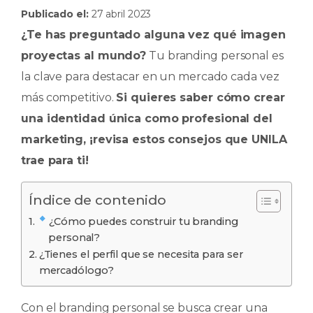
Publicado el:
27 abril 2023
c
a
k
m
¿Te has preguntado alguna vez qué imagen
e
ts
e
p
proyectas al mundo?
Tu branding personal es
b
A
dI
ar
la clave para destacar en un mercado cada vez
o
p
n
ti
más competitivo.
Si quieres saber cómo crear
o
p
r
una identidad única como profesional del
k
marketing, ¡revisa estos consejos que UNILA
trae para ti!
Índice de contenido
¿Cómo puedes construir tu branding
personal?
¿Tienes el perfil que se necesita para ser
mercadólogo?
Con el branding personal se busca crear una