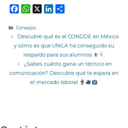
F
W
X
Li
C
a
h
n
o
c
a
k
m
Categorías
Consejos
e
ts
e
p
Descubre qué es el CONDDE en México
b
A
dI
ar
y cómo es que UNILA ha conseguido su
o
p
n
ti
respaldo para sus alumnos ⛹
o
p
r
¿Sabes cuánto gana un técnico en
k
comunicación? Descubre qué te espera en
el mercado laboral