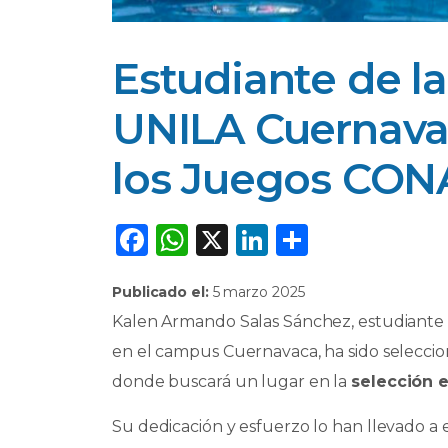
Estudiante de la
UNILA Cuernava
los Juegos CO
F
W
X
Li
C
a
h
n
o
Publicado el:
5 marzo 2025
c
a
k
m
Kalen Armando Salas Sánchez, estudiante 
e
ts
e
p
en el campus Cuernavaca, ha sido seleccio
b
A
dI
ar
donde buscará un lugar en la
selección e
o
p
n
ti
o
p
r
Su dedicación y esfuerzo lo han llevado a