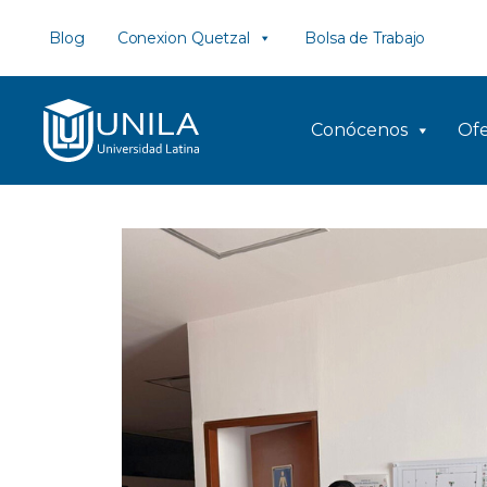
Saltar
Blog
Conexion Quetzal
Bolsa de Trabajo
al
contenido
Conócenos
Ofe