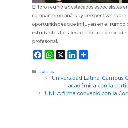
El foro reunió a destacados especialistas en
compartieron análisis y perspectivas sobre l
oportunidades que influyen en el rumbo de
estudiantes fortaleció su formación académ
profesional.
F
W
X
Li
C
a
h
n
o
c
a
k
m
Categorías
Noticias
Universidad Latina, Campus C
e
ts
e
p
académica con la parti
b
A
dI
ar
UNILA firma convenio con la Co
o
p
n
ti
o
p
r
k