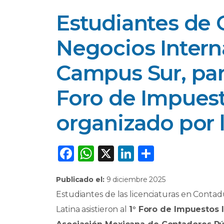
Estudiantes de 
Negocios Intern
Campus Sur, part
Foro de Impuest
organizado por
F
W
X
Li
C
a
h
n
o
Publicado el:
9 diciembre 2025
c
a
k
m
Estudiantes de las licenciaturas en Contad
e
ts
e
p
Latina asistieron al
1° Foro de Impuestos 
b
A
dI
ar