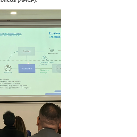
blicos (AMCP)
.