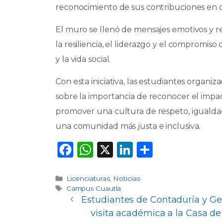
reconocimiento de sus contribuciones en d
El muro se llenó de mensajes emotivos y re
la resiliencia, el liderazgo y el compromiso 
y la vida social.
Con esta iniciativa, las estudiantes organi
sobre la importancia de reconocer el impac
promover una cultura de respeto, igualdad
una comunidad más justa e inclusiva.
F
W
X
Li
C
a
h
n
o
c
a
k
m
Categorías
Licenciaturas
,
Noticias
Etiquetas
Campus Cuautla
e
ts
e
p
Estudiantes de Contaduría y Ge
b
A
dI
ar
visita académica a la Casa d