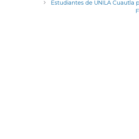
o
p
n
ti
Estudiantes de UNILA Cuautla pa
F
o
p
r
k