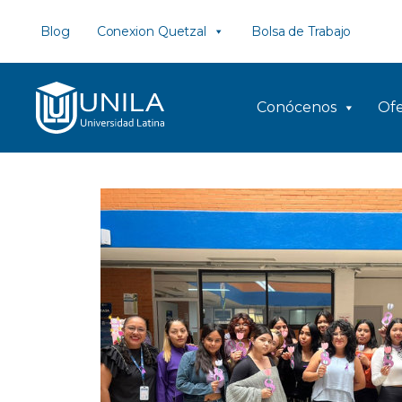
Saltar
Blog
Conexion Quetzal
Bolsa de Trabajo
al
contenido
Conócenos
Ofe