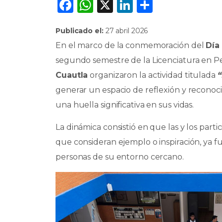
F
W
X
Li
C
a
h
n
o
Publicado el:
27 abril 2026
c
a
k
m
En el marco de la conmemoración del
Día
e
ts
e
p
segundo semestre de la Licenciatura en P
b
A
dI
ar
Cuautla
organizaron la actividad titulada
o
p
n
ti
generar un espacio de reflexión y recono
o
p
r
una huella significativa en sus vidas.
k
La dinámica consistió en que las y los part
que consideran ejemplo o inspiración, ya fu
personas de su entorno cercano.