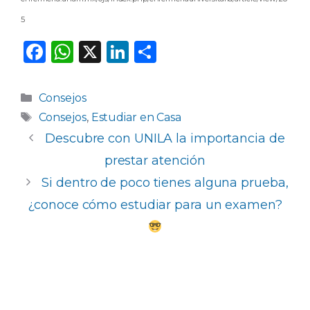
5
F
W
X
Li
C
a
h
n
o
c
a
k
m
Categorías
Consejos
e
ts
e
p
Etiquetas
Consejos
,
Estudiar en Casa
b
A
dI
ar
Descubre con UNILA la importancia de
o
p
n
ti
prestar atención
o
p
r
Si dentro de poco tienes alguna prueba,
k
¿conoce cómo estudiar para un examen?