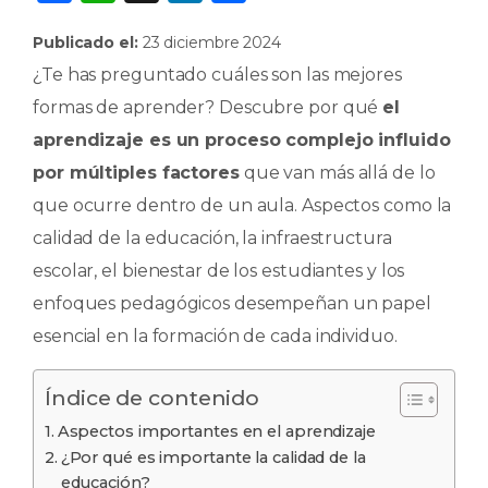
a
h
n
o
Publicado el:
23 diciembre 2024
c
a
k
m
¿Te has preguntado cuáles son las mejores
e
ts
e
p
formas de aprender? Descubre por qué
el
b
A
dI
ar
aprendizaje es un proceso complejo influido
o
p
n
ti
por múltiples factores
que van más allá de lo
o
p
r
que ocurre dentro de un aula. Aspectos como la
k
calidad de la educación, la infraestructura
escolar, el bienestar de los estudiantes y los
enfoques pedagógicos desempeñan un papel
esencial en la formación de cada individuo.
Índice de contenido
Aspectos importantes en el aprendizaje
¿Por qué es importante la calidad de la
educación?