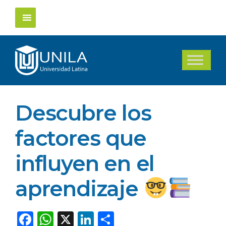
Saltar
al
contenido
Descubre los
factores que
influyen en el
aprendizaje
F
W
X
Li
C