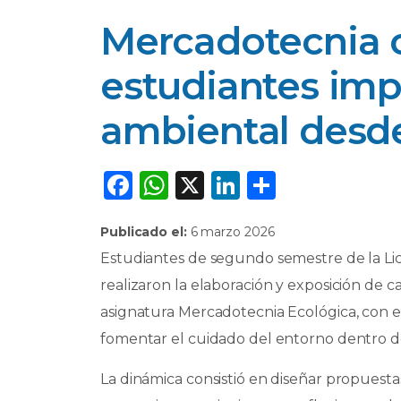
Mercadotecnia 
estudiantes imp
ambiental desde
F
W
X
Li
C
a
h
n
o
Publicado el:
6 marzo 2026
c
a
k
m
Estudiantes de segundo semestre de la Li
e
ts
e
p
realizaron la elaboración y exposición de c
b
A
dI
ar
asignatura Mercadotecnia Ecológica, con e
o
p
n
ti
fomentar el cuidado del entorno dentro de
o
p
r
k
La dinámica consistió en diseñar propuest