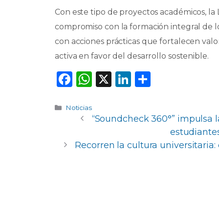
Con este tipo de proyectos académicos, la
compromiso con la formación integral de lo
con acciones prácticas que fortalecen valo
activa en favor del desarrollo sostenible.
F
W
X
Li
C
a
h
n
o
c
a
k
m
Categorías
Noticias
“Soundcheck 360°” impulsa l
e
ts
e
p
estudiante
b
A
dI
ar
Recorren la cultura universitaria
o
p
n
ti
o
p
r
k