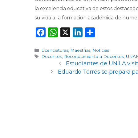
la excelencia educativa de estos destacad
su vida a la formación académica de nume
F
W
X
Li
C
a
h
n
o
c
a
k
m
Categorías
Licenciaturas
,
Maestrías
,
Noticias
Etiquetas
Docentes
,
Reconocimiento a Docentes
,
UNA
e
ts
e
p
Estudiantes de UNILA visi
b
A
dI
ar
Eduardo Torres se prepara 
o
p
n
ti
o
p
r
k