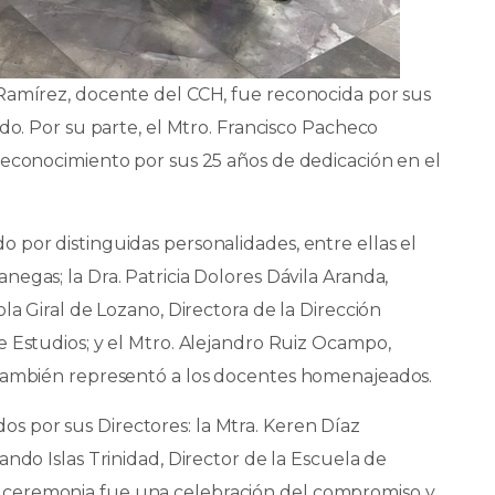
Ramírez, docente del CCH, fue reconocida por sus
do. Por su parte, el Mtro. Francisco Pacheco
reconocimiento por sus 25 años de dedicación en el
 por distinguidas personalidades, entre ellas el
egas; la Dra. Patricia Dolores Dávila Aranda,
la Giral de Lozano, Directora de la Dirección
e Estudios; y el Mtro. Alejandro Ruiz Ocampo,
 también representó a los docentes homenajeados.
 por sus Directores: la Mtra. Keren Díaz
ndo Islas Trinidad, Director de la Escuela de
ceremonia fue una celebración del compromiso y