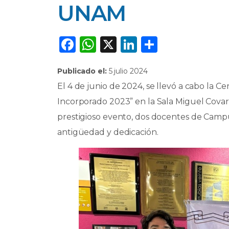
UNAM
F
W
X
Li
C
a
h
n
o
Publicado el:
5 julio 2024
c
a
k
m
El 4 de junio de 2024, se llevó a cabo la 
e
ts
e
p
Incorporado 2023” en la Sala Miguel Covarr
b
A
dI
ar
prestigioso evento, dos docentes de Camp
o
p
n
ti
antigüedad y dedicación.
o
p
r
k