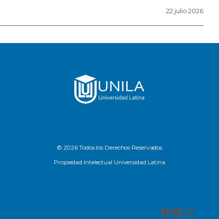
22 julio 2026
© 2026 Todos los Derechos Reservados
Propiedad Intelectual Universidad Latina
Facebook
YouTub
Insta