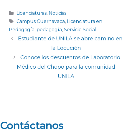
a
h
n
o
c
a
k
m
Categorías
Licenciaturas
,
Noticias
e
ts
e
p
Etiquetas
Campus Cuernavaca
,
Licenciatura en
b
A
dI
ar
Pedagogía
,
pedagogía
,
Servicio Social
o
p
n
ti
Estudiante de UNILA se abre camino en
o
p
r
la Locución
k
Conoce los descuentos de Laboratorio
Médico del Chopo para la comunidad
UNILA
Contáctanos