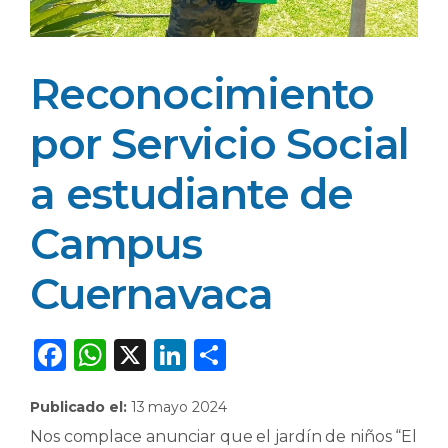
Reconocimiento
por Servicio Social
a estudiante de
Campus
Cuernavaca
F
W
X
Li
C
a
h
n
o
Publicado el:
13 mayo 2024
c
a
k
m
Nos complace anunciar que el jardín de niños “El