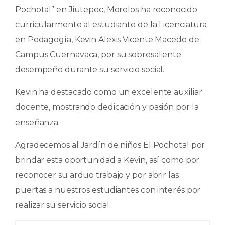
e
ts
e
p
Pochotal” en Jiutepec, Morelos ha reconocido
b
A
dI
ar
curricularmente al estudiante de la Licenciatura
o
p
n
ti
en Pedagogía, Kevin Alexis Vicente Macedo de
o
p
r
Campus Cuernavaca, por su sobresaliente
k
desempeño durante su servicio social.
Kevin ha destacado como un excelente auxiliar
docente, mostrando dedicación y pasión por la
enseñanza.
Agradecemos al Jardín de niños El Pochotal por
brindar esta oportunidad a Kevin, así como por
reconocer su arduo trabajo y por abrir las
puertas a nuestros estudiantes con interés por
realizar su servicio social.