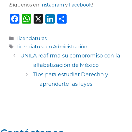
¡Síguenos en
Instagram
y
Facebook
!
F
W
X
Li
C
a
h
n
o
c
a
k
m
Categorías
Licenciaturas
e
ts
e
p
Etiquetas
Licenciatura en Administración
b
A
dI
ar
UNILA reafirma su compromiso con la
o
p
n
ti
alfabetización de México
o
p
r
Tips para estudiar Derecho y
k
aprenderte las leyes