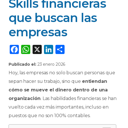
Skills financieras
que buscan las
empresas
F
W
X
Li
C
a
h
n
o
Publicado el:
23 enero 2026
c
a
k
m
Hoy, las empresas no solo buscan personas que
e
ts
e
p
sepan hacer su trabajo, sino que
entiendan
b
A
dI
ar
cómo se mueve el dinero dentro de una
o
p
n
ti
organización
. Las habilidades financieras se han
o
p
r
vuelto cada vez más importantes, incluso en
k
puestos que no son 100% contables.