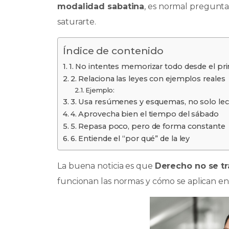
modalidad sabatina
, es normal pregunta
o
p
n
ti
saturarte.
o
p
r
k
Índice de contenido
1. No intentes memorizar todo desde el pri
2. Relaciona las leyes con ejemplos reales
Ejemplo:
3. Usa resúmenes y esquemas, no solo lec
4. Aprovecha bien el tiempo del sábado
5. Repasa poco, pero de forma constante
6. Entiende el “por qué” de la ley
La buena noticia es que
Derecho no se t
funcionan las normas y cómo se aplican en 