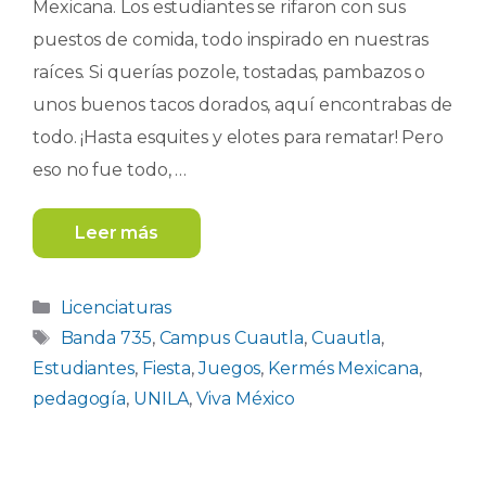
Mexicana. Los estudiantes se rifaron con sus
puestos de comida, todo inspirado en nuestras
raíces. Si querías pozole, tostadas, pambazos o
unos buenos tacos dorados, aquí encontrabas de
todo. ¡Hasta esquites y elotes para rematar! Pero
eso no fue todo, …
Leer más
Categorías
Licenciaturas
Etiquetas
Banda 735
,
Campus Cuautla
,
Cuautla
,
Estudiantes
,
Fiesta
,
Juegos
,
Kermés Mexicana
,
pedagogía
,
UNILA
,
Viva México