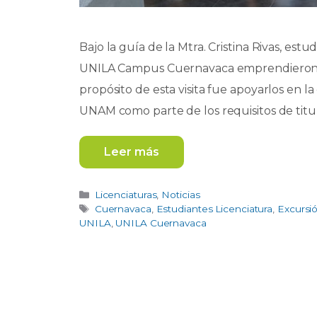
Bajo la guía de la Mtra. Cristina Rivas, est
UNILA Campus Cuernavaca emprendieron un
propósito de esta visita fue apoyarlos en l
UNAM como parte de los requisitos de titu
Leer más
Categorías
Licenciaturas
,
Noticias
Etiquetas
Cuernavaca
,
Estudiantes Licenciatura
,
Excursió
UNILA
,
UNILA Cuernavaca