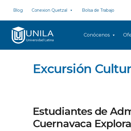
Saltar
Blog
Conexion Quetzal
Bolsa de Trabajo
al
contenido
Conócenos
Ofe
Excursión Cultur
Estudiantes de Adm
Cuernavaca Explora