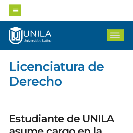
Saltar
al
contenido
Licenciatura de
Derecho
Estudiante de UNILA
asume cargo en la