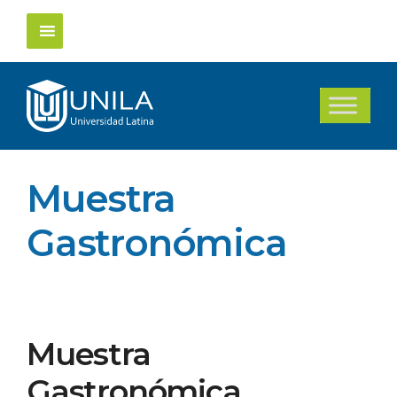
Saltar
al
contenido
Muestra
Gastronómica
Muestra
Gastronómica