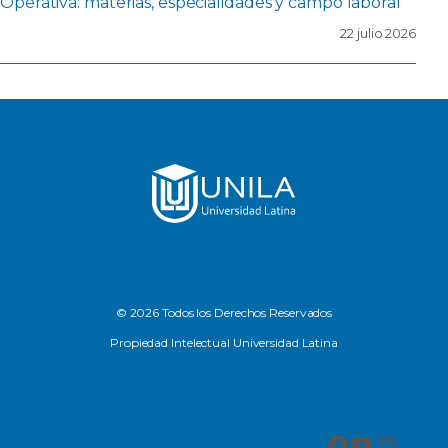
Operativa: materias, especialidades y campo laboral
22 julio 2026
© 2026 Todos los Derechos Reservados
Propiedad Intelectual Universidad Latina
Facebook
YouTub
Insta