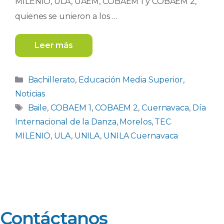
MILENIO, ULA, UAEM, COBAEM 1 y COBAEM 2,
quienes se unieron a los …
Leer más
Categorías
Bachillerato
,
Educación Media Superior
,
Noticias
Etiquetas
Baile
,
COBAEM 1
,
COBAEM 2
,
Cuernavaca
,
Día
Internacional de la Danza
,
Morelos
,
TEC
MILENIO
,
ULA
,
UNILA
,
UNILA Cuernavaca
Contáctanos