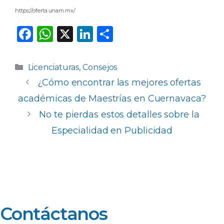
https://oferta.unam.mx/
F
W
X
Li
C
a
h
n
o
c
a
k
m
Categorías
Licenciaturas
,
Consejos
e
ts
e
p
¿Cómo encontrar las mejores ofertas
b
A
dI
ar
académicas de Maestrías en Cuernavaca?
o
p
n
ti
No te pierdas estos detalles sobre la
o
p
r
Especialidad en Publicidad
k
Contáctanos