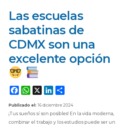
Las escuelas
sabatinas de
CDMX son una
excelente opción
F
W
X
Li
C
a
h
n
o
Publicado el:
16 diciembre 2024
c
a
k
m
¡Tus sueños sí son posibles! En la vida moderna,
e
ts
e
p
combinar el trabajo y los estudios puede ser un
b
A
dI
ar