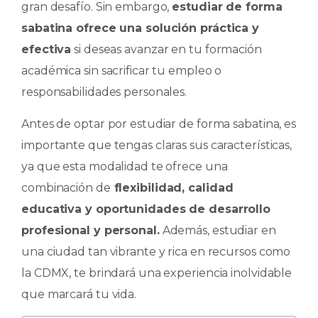
gran desafío. Sin embargo,
estudiar de forma
o
p
n
ti
sabatina ofrece una solución práctica y
o
p
r
efectiva
si deseas avanzar en tu formación
k
académica sin sacrificar tu empleo o
responsabilidades personales.
Antes de optar por estudiar de forma sabatina, es
importante que tengas claras sus características,
ya que esta modalidad te ofrece una
combinación de
flexibilidad, calidad
educativa y oportunidades de desarrollo
profesional y personal.
Además, estudiar en
una ciudad tan vibrante y rica en recursos como
la CDMX, te brindará una experiencia inolvidable
que marcará tu vida.