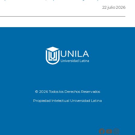
22 julio 2026
© 2026 Todos los Derechos Reservados
Propiedad Intelectual Universidad Latina
Facebook
YouTub
Insta