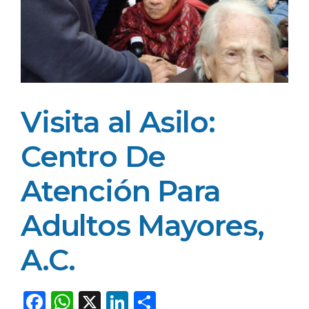
Visita al Asilo:
Centro De
Atención Para
Adultos Mayores,
A.C.
F
W
X
Li
C