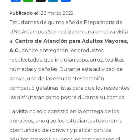
a
h
n
o
Publicado el:
28 marzo 2025
c
a
k
m
Estudiantes de quinto año de Preparatoria de
e
ts
e
p
UNILA Campus Sur realizaron una emotiva visita
b
A
dI
ar
al
Centro de Atención para Adultos Mayores,
o
p
n
ti
A.C.
, donde entregaron los productos
o
p
r
recolectados, que incluían sopa, arroz, toallitas
k
húmedas y pañales. Durante esta actividad de
apoyo, una de las estudiantes también
compartió gelatinas listas para que los residentes
las disfrutaran como postre durante su comida.
La visita no solo consistió en la entrega de los
donativos, sino que los estudiantes tuvieron la
oportunidad de convivir y platicar con los
adultos mayores, quienes les agradecieron el