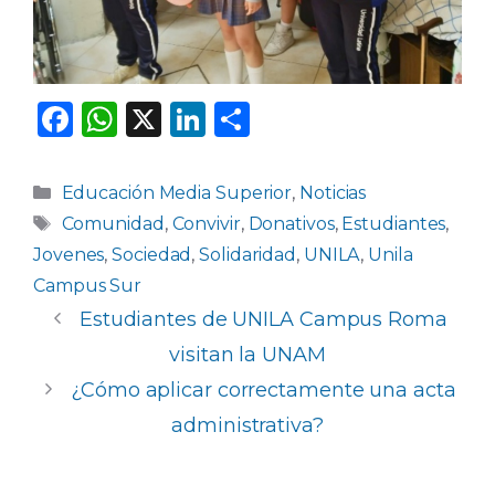
F
W
X
Li
C
a
h
n
o
c
a
k
m
Categorías
Educación Media Superior
,
Noticias
e
ts
e
p
Etiquetas
Comunidad
,
Convivir
,
Donativos
,
Estudiantes
,
b
A
dI
ar
Jovenes
,
Sociedad
,
Solidaridad
,
UNILA
,
Unila
o
p
n
ti
Campus Sur
Estudiantes de UNILA Campus Roma
o
p
r
visitan la UNAM
k
¿Cómo aplicar correctamente una acta
administrativa?