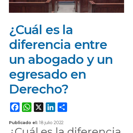
¿Cuál es la
diferencia entre
un abogado y un
egresado en
Derecho?
F
W
X
Li
C
a
h
n
o
Publicado el:
18 julio 2022
c
a
k
m
¿Cuál es la diferencia