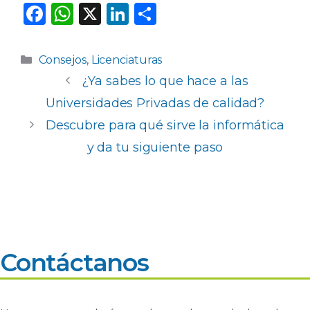
F
W
X
Li
C
a
h
n
o
c
a
k
m
Categorías
Consejos
,
Licenciaturas
e
ts
e
p
¿Ya sabes lo que hace a las
b
A
dI
ar
Universidades Privadas de calidad?
o
p
n
ti
Descubre para qué sirve la informática
o
p
r
y da tu siguiente paso
k
Contáctanos