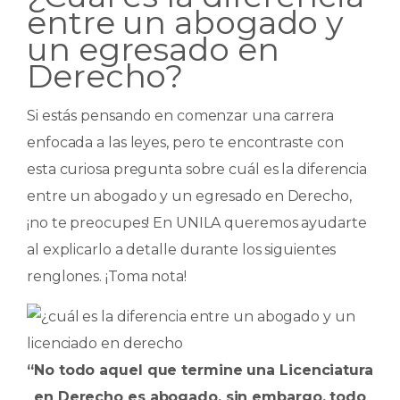
e
ts
e
p
entre un abogado y
b
A
dI
ar
un egresado en
o
p
n
ti
Derecho?
o
p
r
k
Si estás pensando en comenzar una carrera
enfocada a las leyes, pero te encontraste con
esta curiosa pregunta sobre cuál es la diferencia
entre un abogado y un egresado en Derecho,
¡no te preocupes! En UNILA queremos ayudarte
al explicarlo a detalle durante los siguientes
renglones. ¡Toma nota!
“No todo aquel que termine una Licenciatura
en Derecho es abogado, sin embargo, todo