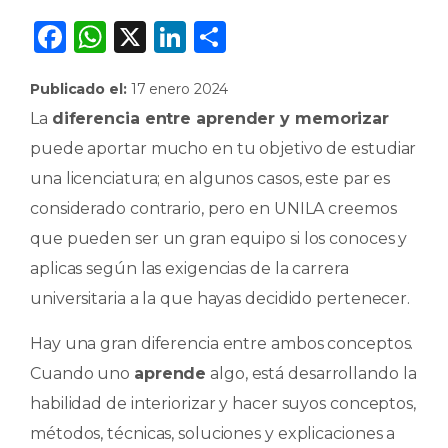
F
W
X
Li
C
a
h
n
o
Publicado el:
17 enero 2024
c
a
k
m
La
diferencia entre aprender y memorizar
e
ts
e
p
puede aportar mucho en tu objetivo de estudiar
b
A
dI
ar
una licenciatura; en algunos casos, este par es
o
p
n
ti
considerado contrario, pero en UNILA creemos
o
p
r
que pueden ser un gran equipo si los conoces y
k
aplicas según las exigencias de la carrera
universitaria a la que hayas decidido pertenecer.
Hay una gran diferencia entre ambos conceptos.
Cuando uno
aprende
algo, está desarrollando la
habilidad de interiorizar y hacer suyos conceptos,
métodos, técnicas, soluciones y explicaciones a