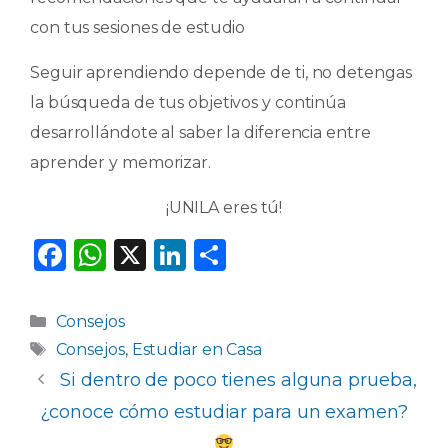
con tus sesiones de estudio
Seguir aprendiendo depende de ti, no detengas
la búsqueda de tus objetivos y continúa
desarrollándote al saber la diferencia entre
aprender y memorizar.
¡UNILA eres tú!
F
W
X
Li
C
a
h
n
o
c
a
k
m
Categorías
Consejos
e
ts
e
p
Etiquetas
Consejos
,
Estudiar en Casa
b
A
dI
ar
Si dentro de poco tienes alguna prueba,
o
p
n
ti
¿conoce cómo estudiar para un examen?
o
p
r