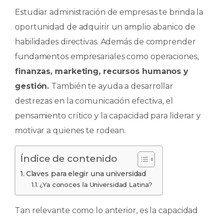
c
a
k
m
Estudiar administración de empresas te brinda la
e
ts
e
p
oportunidad de adquirir un amplio abanico de
b
A
dI
ar
habilidades directivas. Además de comprender
o
p
n
ti
fundamentos empresariales como operaciones,
o
p
r
finanzas, marketing, recursos humanos y
k
gestión.
También te ayuda a desarrollar
destrezas en la comunicación efectiva, el
pensamiento crítico y la capacidad para liderar y
motivar a quienes te rodean.
Índice de contenido
Claves para elegir una universidad
¿Ya conoces la Universidad Latina?
Tan relevante como lo anterior, es la capacidad