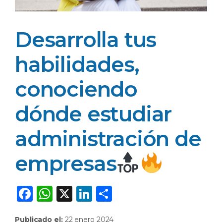
Desarrolla tus
habilidades,
conociendo
dónde estudiar
administración de
empresas
F
W
X
Li
C
a
h
n
o
Publicado el:
22 enero 2024