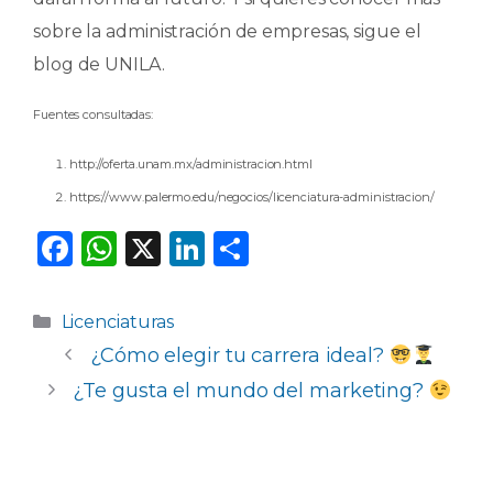
sobre la administración de empresas, sigue el
blog de UNILA.
Fuentes consultadas:
http://oferta.unam.mx/administracion.html
https://www.palermo.edu/negocios/licenciatura-administracion/
F
W
X
Li
C
a
h
n
o
c
a
k
m
Categorías
Licenciaturas
e
ts
e
p
¿Cómo elegir tu carrera ideal?
b
A
dI
ar
¿Te gusta el mundo del marketing?
o
p
n
ti
o
p
r