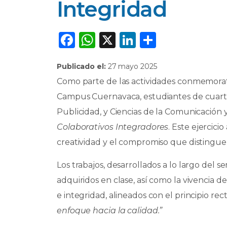
Integridad
F
W
X
Li
C
a
h
n
o
Publicado el:
27 mayo 2025
c
a
k
m
Como parte de las actividades conmemorativ
e
ts
e
p
Campus Cuernavaca, estudiantes de cuarto
b
A
dI
ar
Publicidad, y Ciencias de la Comunicación
o
p
n
ti
Colaborativos Integradores
. Este ejercic
o
p
r
creatividad y el compromiso que distingu
k
Los trabajos, desarrollados a lo largo del s
adquiridos en clase, así como la vivencia de
e integridad, alineados con el principio rect
enfoque hacia la calidad.”