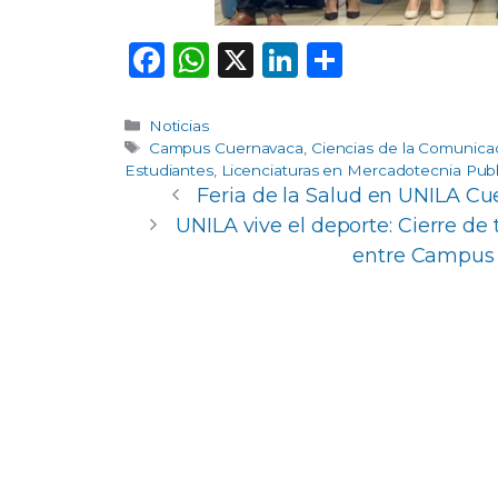
F
W
X
Li
C
a
h
n
o
c
a
k
m
Categorías
Noticias
Etiquetas
Campus Cuernavaca
,
Ciencias de la Comunica
e
ts
e
p
Estudiantes
,
Licenciaturas en Mercadotecnia Publ
b
A
dI
ar
Feria de la Salud en UNILA Cu
UNILA vive el deporte: Cierre de
o
p
n
ti
entre Campus 
o
p
r
k