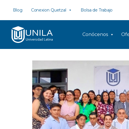
Saltar
Blog
Conexion Quetzal
Bolsa de Trabajo
al
contenido
Conócenos
Ofe