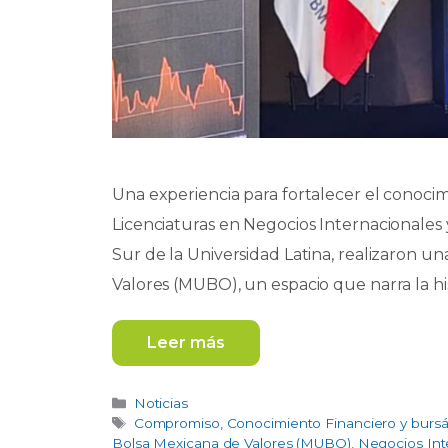
Una experiencia para fortalecer el conocimi
Licenciaturas en Negocios Internacionales
Sur de la Universidad Latina, realizaron u
Valores (MUBO), un espacio que narra la his
Leer más
Categorías
Noticias
Etiquetas
Compromiso
,
Conocimiento Financiero y bursát
Bolsa Mexicana de Valores (MUBO)
,
Negocios Int