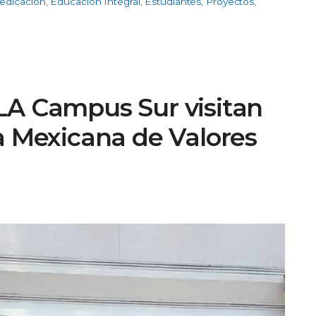
edicación
,
Educación Integral
,
Estudiantes
,
Proyectos
,
LA Campus Sur visitan
a Mexicana de Valores