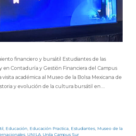
ento financiero y bursátil Estudiantes de las
 y en Contaduría y Gestión Financiera del Campus
na visita académica al Museo de la Bolsa Mexicana de
toria y evolución de la cultura bursátil en …
il
,
Educación
,
Educación Practica
,
Estudiantes
,
Museo de la
ernacionales
,
UNILA
,
Unila Campus Sur