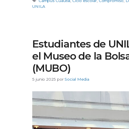
Etiquetas
Campus Cuautla
,
Ciclo escolar
,
Compromiso
,
D
UNILA
Estudiantes de UNI
el Museo de la Bols
(MUBO)
5 junio 2025
por
Social Media