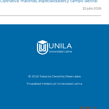
Operativa: materias, especialidades y campo laboral
22 julio 2026
© 2026 Todos los Derechos Reservados
Propiedad Intelectual Universidad Latina
Facebook
YouTub
Insta