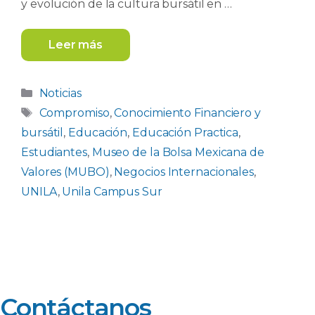
y evolución de la cultura bursátil en …
Leer más
Categorías
Noticias
Etiquetas
Compromiso
,
Conocimiento Financiero y
bursátil
,
Educación
,
Educación Practica
,
Estudiantes
,
Museo de la Bolsa Mexicana de
Valores (MUBO)
,
Negocios Internacionales
,
UNILA
,
Unila Campus Sur
Contáctanos