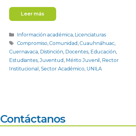
Leer más
Categorías
Información académica
,
Licenciaturas
Etiquetas
Compromiso
,
Comunidad
,
Cuauhnáhuac
,
Cuernavaca
,
Distinción
,
Docentes
,
Educación
,
Estudiantes
,
Juventud
,
Mérito Juvenil
,
Rector
Institucional
,
Sector Académico
,
UNILA
Contáctanos