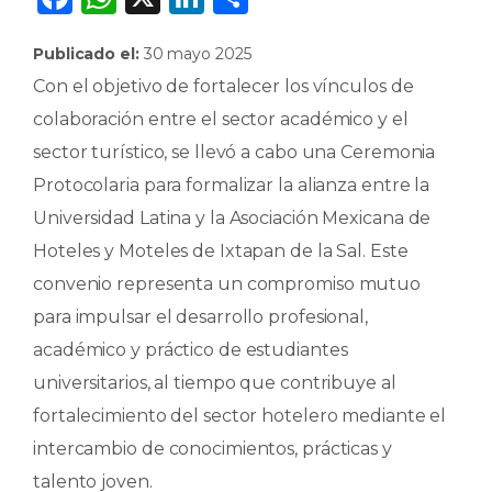
a
h
n
o
Publicado el:
30 mayo 2025
c
a
k
m
Con el objetivo de fortalecer los vínculos de
e
ts
e
p
colaboración entre el sector académico y el
b
A
dI
ar
sector turístico, se llevó a cabo una Ceremonia
o
p
n
ti
Protocolaria para formalizar la alianza entre la
o
p
r
Universidad Latina y la Asociación Mexicana de
k
Hoteles y Moteles de Ixtapan de la Sal. Este
convenio representa un compromiso mutuo
para impulsar el desarrollo profesional,
académico y práctico de estudiantes
universitarios, al tiempo que contribuye al
fortalecimiento del sector hotelero mediante el
intercambio de conocimientos, prácticas y
talento joven.