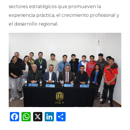
sectores estratégicos que promueven la
experiencia práctica, el crecimiento profesional y
el desarrollo regional.
F
W
X
Li
C
a
h
n
o