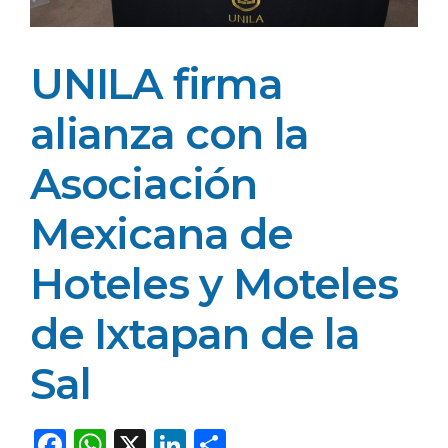
UNILA firma
alianza con la
Asociación
Mexicana de
Hoteles y Moteles
de Ixtapan de la
Sal
F
W
X
Li
C