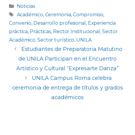
c
a
k
m
Categorías
Noticias
e
ts
e
p
Etiquetas
Académico
,
Ceremonia
,
Compromiso
,
b
A
dI
ar
Convenio
,
Desarrollo profesional
,
Experiencia
o
p
n
ti
práctica
,
Prácticas
,
Rector Institucional
,
Sector
Académico
,
Sector turístico
,
UNILA
o
p
r
Estudiantes de Preparatoria Matutino
k
de UNILA Participan en el Encuentro
Artístico y Cultural “Expresarte Danza”
UNILA Campus Roma celebra
ceremonia de entrega de títulos y grados
académicos