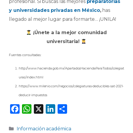
profesional. Si buscas las mejores
preparatorias
y universidades privadas en México
,
has
llegado al mejor lugar para formarte… ¡UNILA!
¡Únete a la mejor comunidad
universitaria!
Fuentes consultadas:
http://www.hacienda.gob.mx/ApartadosHaciendaParaTodos/colegiat
uras/index.html
https://www.milenio.com/negocios/colegiaturas-deducibles-sat-2021-
deducir-impuestos
F
W
X
Li
C
a
h
n
o
c
a
k
m
Categorías
Información académica