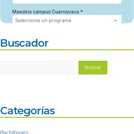
Buscador
Buscar
Buscar
Categorías
Bachillerato