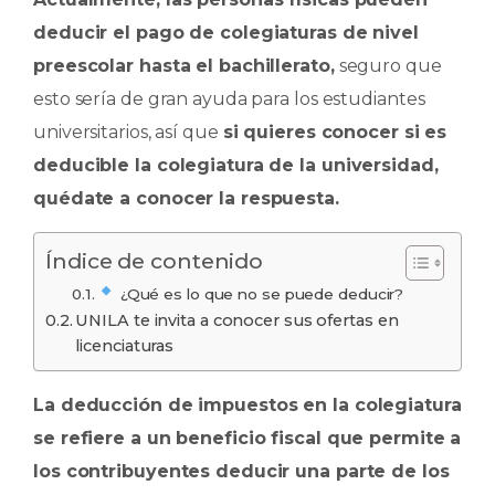
e
ts
e
p
deducir el pago de colegiaturas de nivel
b
A
dI
ar
preescolar hasta el bachillerato,
seguro que
o
p
n
ti
esto sería de gran ayuda para los estudiantes
o
p
r
universitarios, así que
si quieres conocer si es
k
deducible la colegiatura de la universidad,
quédate a conocer la respuesta.
Índice de contenido
¿Qué es lo que no se puede deducir?
UNILA te invita a conocer sus ofertas en
licenciaturas
La deducción de impuestos en la colegiatura
se refiere a un beneficio fiscal que permite a
los contribuyentes deducir una parte de los