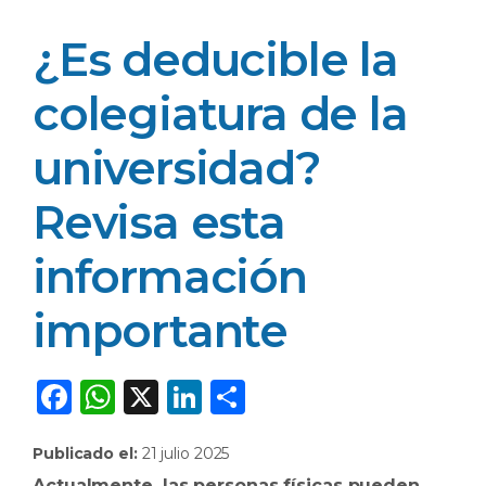
¿Es deducible la
colegiatura de la
universidad?
Revisa esta
información
importante
F
W
X
Li
C
a
h
n
o
Publicado el:
21 julio 2025
c
a
k
m
Actualmente, las personas físicas pueden