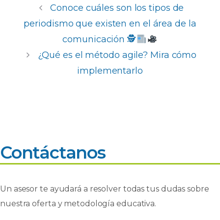
e
ts
e
p
Conoce cuáles son los tipos de
b
A
dI
ar
periodismo que existen en el área de la
o
p
n
ti
comunicación 🕵
o
p
r
¿Qué es el método agile? Mira cómo
k
implementarlo
Contáctanos
Un asesor te ayudará a resolver todas tus dudas sobre
nuestra oferta y metodología educativa.