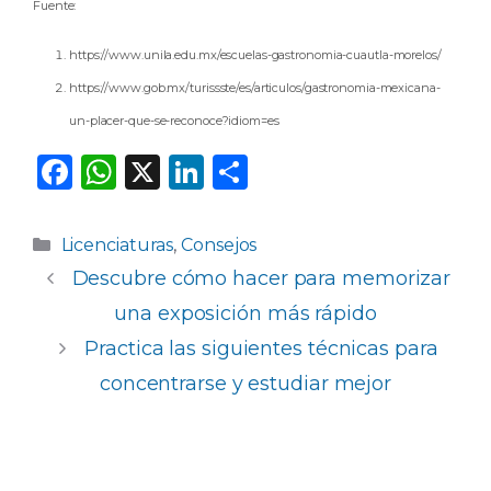
Fuente:
https://www.unila.edu.mx/escuelas-gastronomia-cuautla-morelos/
https://www.gob.mx/turissste/es/articulos/gastronomia-mexicana-
un-placer-que-se-reconoce?idiom=es
F
W
X
Li
C
a
h
n
o
c
a
k
m
Categorías
Licenciaturas
,
Consejos
e
ts
e
p
Descubre cómo hacer para memorizar
b
A
dI
ar
una exposición más rápido
o
p
n
ti
Practica las siguientes técnicas para
o
p
r
concentrarse y estudiar mejor
k