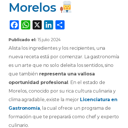
Morelos
F
W
X
Li
C
a
h
n
o
Publicado el:
15 julio 2024
c
a
k
m
Alista los ingredientes y los recipientes, una
e
ts
e
p
nueva receta está por comenzar. La gastronomía
b
A
dI
ar
es un arte que no solo deleita los sentidos, sino
o
p
n
ti
que también
representa una valiosa
o
p
r
oportunidad profesional
. En el estado de
k
Morelos, conocido por su rica cultura culinaria y
clima agradable, existe la mejor
Licenciatura en
Gastronomía
, la cual ofrece un programa de
formación que te preparará como chef y experto
culinario.