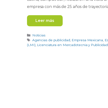
empresa con más de 25 años de trayectoria 
Leer más
Categorías
Noticias
Etiquetas
Agencias de publicidad
,
Empresa Mexicana
,
E
(LMI)
,
Licenciatura en Mercadotecnia y Publicidad