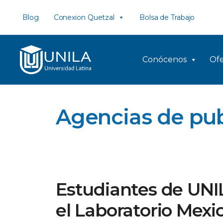
Saltar
Blog
Conexion Quetzal
Bolsa de Trabajo
al
contenido
Conócenos
Ofe
Agencias de pub
Estudiantes de UNI
el Laboratorio Mex