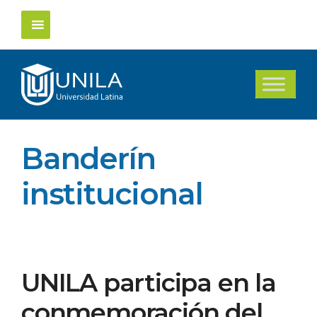
Saltar
al
contenido
Banderín
institucional
UNILA participa en la
conmemoración del