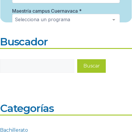
Buscador
Buscar
Buscar
Categorías
Bachillerato