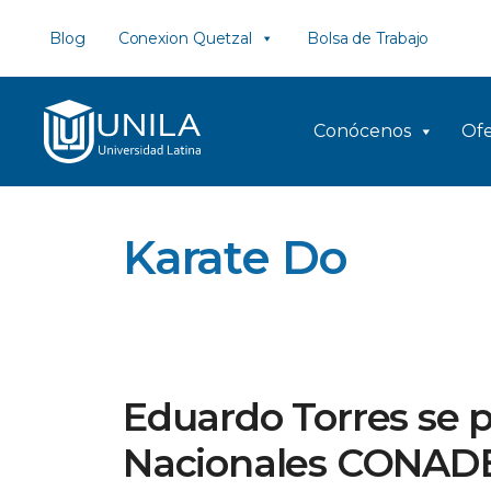
Saltar
Blog
Conexion Quetzal
Bolsa de Trabajo
al
contenido
Conócenos
Ofe
Karate Do
Eduardo Torres se p
Nacionales CONAD