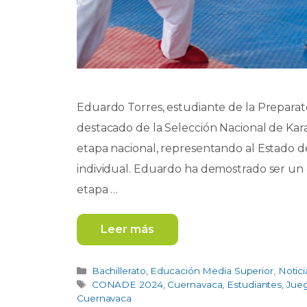
Eduardo Torres, estudiante de la Prepar
destacado de la Selección Nacional de Kar
etapa nacional, representando al Estado d
individual. Eduardo ha demostrado ser un
etapa …
Leer más
Categorías
Bachillerato
,
Educación Media Superior
,
Notici
Etiquetas
CONADE 2024
,
Cuernavaca
,
Estudiantes
,
Jueg
Cuernavaca