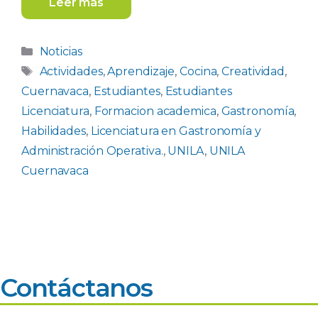
Leer más
Categorías
Noticias
Etiquetas
Actividades
,
Aprendizaje
,
Cocina
,
Creatividad
,
Cuernavaca
,
Estudiantes
,
Estudiantes
Licenciatura
,
Formacion academica
,
Gastronomía
,
Habilidades
,
Licenciatura en Gastronomía y
Administración Operativa.
,
UNILA
,
UNILA
Cuernavaca
Contáctanos