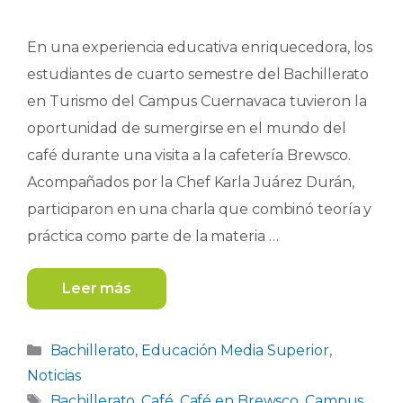
En una experiencia educativa enriquecedora, los
estudiantes de cuarto semestre del Bachillerato
en Turismo del Campus Cuernavaca tuvieron la
oportunidad de sumergirse en el mundo del
café durante una visita a la cafetería Brewsco.
Acompañados por la Chef Karla Juárez Durán,
participaron en una charla que combinó teoría y
práctica como parte de la materia …
Leer más
Categorías
Bachillerato
,
Educación Media Superior
,
Noticias
Etiquetas
Bachillerato
,
Café
,
Café en Brewsco
,
Campus