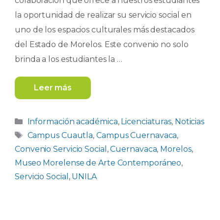
colaboración que ofrece a nuestros estudiantes
la oportunidad de realizar su servicio social en
uno de los espacios culturales más destacados
del Estado de Morelos. Este convenio no solo
brinda a los estudiantes la …
Leer más
Categorías
Información académica
,
Licenciaturas
,
Noticias
Etiquetas
Campus Cuautla
,
Campus Cuernavaca
,
Convenio Servicio Social
,
Cuernavaca
,
Morelos
,
Museo Morelense de Arte Contemporáneo
,
Servicio Social
,
UNILA