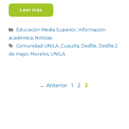
Leer más
Categorías
Educación Media Superior
,
Información
académica
,
Noticias
Etiquetas
Comunidad UNILA
,
Cuautla
,
Desfile
,
Desfile 2
de mayo
,
Morelos
,
UNILA
Página
Página
Página
←
Anterior
1
2
3