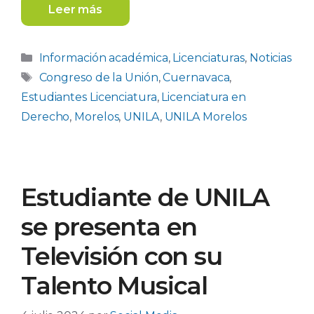
Leer más
Categorías
Información académica
,
Licenciaturas
,
Noticias
Etiquetas
Congreso de la Unión
,
Cuernavaca
,
Estudiantes Licenciatura
,
Licenciatura en
Derecho
,
Morelos
,
UNILA
,
UNILA Morelos
Estudiante de UNILA
se presenta en
Televisión con su
Talento Musical