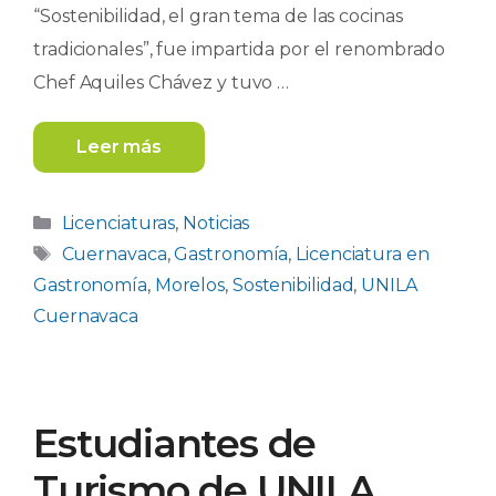
“Sostenibilidad, el gran tema de las cocinas
tradicionales”, fue impartida por el renombrado
Chef Aquiles Chávez y tuvo …
Leer más
Categorías
Licenciaturas
,
Noticias
Etiquetas
Cuernavaca
,
Gastronomía
,
Licenciatura en
Gastronomía
,
Morelos
,
Sostenibilidad
,
UNILA
Cuernavaca
Estudiantes de
Turismo de UNILA