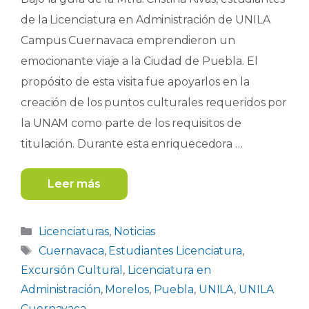
de la Licenciatura en Administración de UNILA
Campus Cuernavaca emprendieron un
emocionante viaje a la Ciudad de Puebla. El
propósito de esta visita fue apoyarlos en la
creación de los puntos culturales requeridos por
la UNAM como parte de los requisitos de
titulación. Durante esta enriquecedora …
Leer más
Categorías
Licenciaturas
,
Noticias
Etiquetas
Cuernavaca
,
Estudiantes Licenciatura
,
Excursión Cultural
,
Licenciatura en
Administración
,
Morelos
,
Puebla
,
UNILA
,
UNILA
Cuernavaca