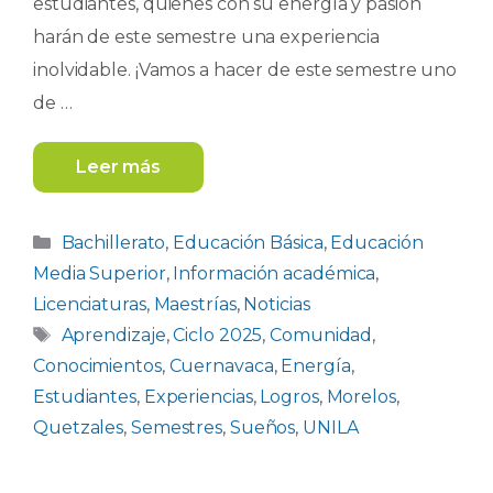
estudiantes, quienes con su energía y pasión
harán de este semestre una experiencia
inolvidable. ¡Vamos a hacer de este semestre uno
de …
Leer más
Categorías
Bachillerato
,
Educación Básica
,
Educación
Media Superior
,
Información académica
,
Licenciaturas
,
Maestrías
,
Noticias
Etiquetas
Aprendizaje
,
Ciclo 2025
,
Comunidad
,
Conocimientos
,
Cuernavaca
,
Energía
,
Estudiantes
,
Experiencias
,
Logros
,
Morelos
,
Quetzales
,
Semestres
,
Sueños
,
UNILA