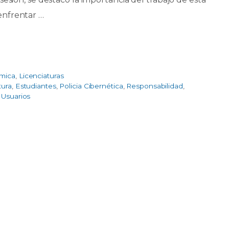
enfrentar …
émica
,
Licenciaturas
tura
,
Estudiantes
,
Policia Cibernética
,
Responsabilidad
,
,
Usuarios