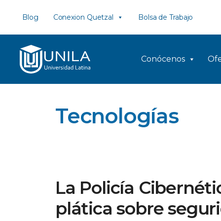
Saltar
Blog
Conexion Quetzal
Bolsa de Trabajo
al
contenido
Conócenos
Ofe
Tecnologías
La Policía Cibernét
plática sobre segur