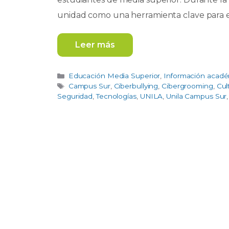
unidad como una herramienta clave para 
Leer más
Categorías
Educación Media Superior
,
Información acad
Etiquetas
Campus Sur
,
Ciberbullying
,
Cibergrooming
,
Cul
Seguridad
,
Tecnologías
,
UNILA
,
Unila Campus Sur