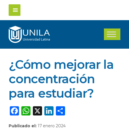
Saltar
al
contenido
¿Cómo mejorar la
concentración
para estudiar?
F
W
X
Li
C
a
h
n
o
Publicado el:
17 enero 2024