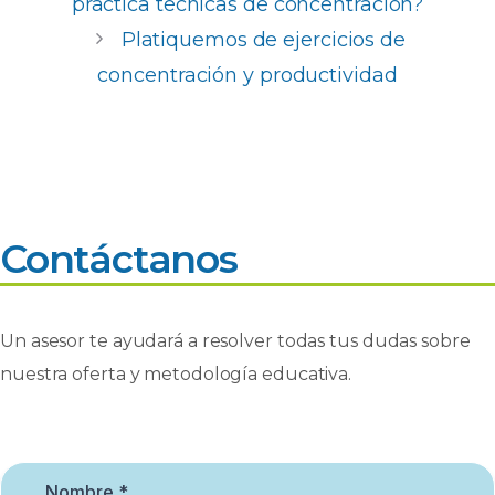
o
p
n
ti
práctica técnicas de concentración?
o
p
r
Platiquemos de ejercicios de
k
concentración y productividad
Contáctanos
Un asesor te ayudará a resolver todas tus dudas sobre
nuestra oferta y metodología educativa.