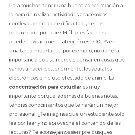
c
a
k
m
Para muchos, tener una buena concentración a
e
ts
e
p
la hora de realizar actividades académicas
b
A
dI
ar
conlleva un grado de dificultad. ¿Te has
o
p
n
ti
preguntado por qué? Múltiples factores
o
p
r
pueden evitar que tu atención este 100% en
k
una tarea importante, por ejemplo, no darle la
importancia que se merece, pensar en cosas que
vamos a hacer posteriormente, los aparatos
electrónicos e incluso el estado de ánimo. La
concentración para estudiar
es muy
importante porque, además de buenas notas,
tendrás conocimientos que te harán un mejor
profesional. ¿Te imaginas que un estudiante solo
lea por leer y no aproveche el contenido de las
lecturas? Te aconsejamos siempre busques