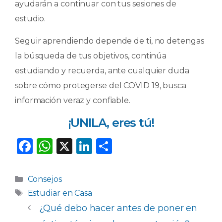
ayudarán a continuar con tus sesiones de
estudio.
Seguir aprendiendo depende de ti, no detengas
la búsqueda de tus objetivos, continúa
estudiando y recuerda, ante cualquier duda
sobre cómo protegerse del COVID 19, busca
información veraz y confiable.
¡UNILA, eres tú!
F
W
X
Li
C
a
h
n
o
c
a
k
m
Categorías
Consejos
e
ts
e
p
Etiquetas
Estudiar en Casa
b
A
dI
ar
¿Qué debo hacer antes de poner en