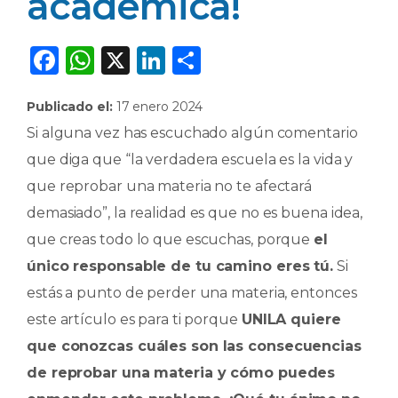
académica!
F
W
X
Li
C
a
h
n
o
Publicado el:
17 enero 2024
c
a
k
m
Si alguna vez has escuchado algún comentario
e
ts
e
p
que diga que “la verdadera escuela es la vida y
b
A
dI
ar
que reprobar una materia no te afectará
o
p
n
ti
demasiado”, la realidad es que no es buena idea,
o
p
r
que creas todo lo que escuchas, porque
el
k
único responsable de tu camino eres tú.
Si
estás a punto de perder una materia, entonces
este artículo es para ti porque
UNILA quiere
que conozcas cuáles son las consecuencias
de reprobar una materia y cómo puedes