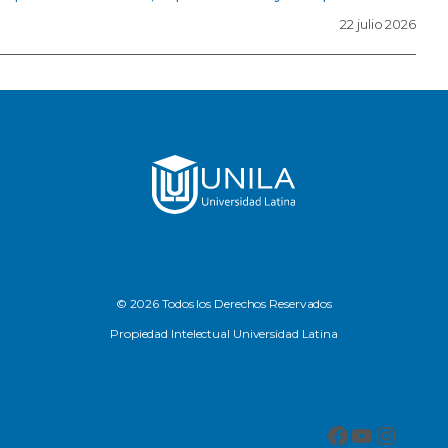
22 julio 2026
© 2026 Todos los Derechos Reservados
Propiedad Intelectual Universidad Latina
Facebook
YouTub
Insta