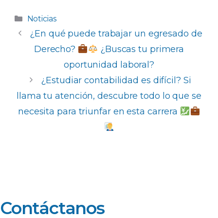
a
h
n
o
c
a
k
m
Categorías
Noticias
e
ts
e
p
¿En qué puede trabajar un egresado de
b
A
dI
ar
Derecho?
​ ¿Buscas tu primera
o
p
n
ti
oportunidad laboral?
o
p
r
¿Estudiar contabilidad es difícil? Si
k
llama tu atención, descubre todo lo que se
necesita para triunfar en esta carrera ​
Contáctanos